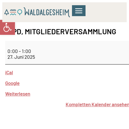
Werkzeugleiste öffnen
GEMEINDERAT & VERWALTUNG
WOHNEN & BILDUNG
KULTUR & FREIZEIT
SPD, MITGLIEDERVERSAMMLUNG
0:00
–
1:00
27. Juni 2025
iCal
Google
Weiterlesen
Kompletten Kalender ansehe