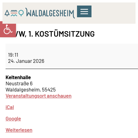
Werkzeugleiste öffnen
GEMEINDERAT & VERWALTUNG
WOHNEN & BILDUNG
KULTUR & FREIZEIT
KVW, 1. KOSTÜMSITZUNG
19:11
24. Januar 2026
Keltenhalle
Neustraße 6
Waldalgesheim
,
55425
Veranstaltungsort anschauen
iCal
Google
Weiterlesen