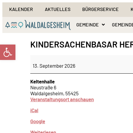
KALENDER
AKTUELLES
BÜRGERSERVICE
GEMEINDE
GEMEIND
KINDERSACHENBASAR HE
Werkzeugleiste öffnen
13. September 2026
Keltenhalle
Neustraße 6
Waldalgesheim
,
55425
Veranstaltungsort anschauen
iCal
Google
Weiterlesen