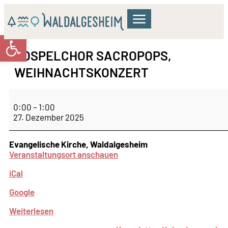
Werkzeugleiste öffnen
GEMEINDERAT & VERWALTUNG
WOHNEN & BILDUNG
KULTUR & FREIZEIT
GOSPELCHOR SACROPOPS,
WEIHNACHTSKONZERT
0:00
–
1:00
27. Dezember 2025
Evangelische Kirche, Waldalgesheim
Veranstaltungsort anschauen
iCal
Google
Weiterlesen