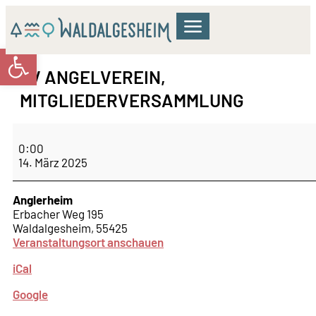
Werkzeugleiste öffnen
GEMEINDERAT & VERWALTUNG
WOHNEN & BILDUNG
KULTUR & FREIZEIT
FV ANGELVEREIN,
MITGLIEDERVERSAMMLUNG
0:00
14. März 2025
Anglerheim
Erbacher Weg 195
Waldalgesheim
,
55425
Veranstaltungsort anschauen
iCal
Google