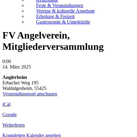
Feste & Veranstaltungen
Vereine & kulturelle Angebote
Erholung & Freizeit
Gastronomie & Unterkünfte
FV Angelverein,
Mitgliederversammlung
FV
0:00
Angelverein,
14. März 2025
Mitgliederversammlung
Anglerheim
Erbacher Weg 195
Waldalgesheim
,
55425
Veranstaltungsort anschauen
iCal
Google
Weiterlesen
Kompletten Kalender ansehen