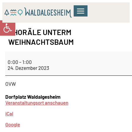
Werkzeugleiste öffnen
GEMEINDERAT & VERWALTUNG
WOHNEN & BILDUNG
KULTUR & FREIZEIT
CHORÄLE UNTERM
WEIHNACHTSBAUM
0:00
–
1:00
24. Dezember 2023
OVW
Dorfplatz Waldalgesheim
Veranstaltungsort anschauen
iCal
Google