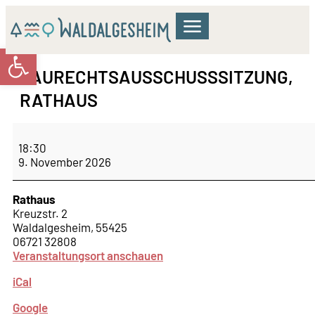
Werkzeugleiste öffnen
GEMEINDERAT & VERWALTUNG
WOHNEN & BILDUNG
KULTUR & FREIZEIT
BAURECHTSAUSSCHUSSSITZUNG,
RATHAUS
18:30
9. November 2026
Rathaus
Kreuzstr. 2
Waldalgesheim
,
55425
06721 32808
Veranstaltungsort anschauen
iCal
Google