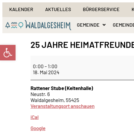
KALENDER
AKTUELLES
BÜRGERSERVICE
GEMEINDE
GEMEIND
25 JAHRE HEIMATFREUND
Werkzeugleiste öffnen
0:00
–
1:00
18. Mai 2024
Rattener Stube (Keltenhalle)
Neustr. 6
Waldalgesheim
,
55425
Veranstaltungsort anschauen
iCal
Google