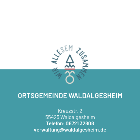
ORTSGEMEINDE WALDALGESHEIM
Kreuzstr. 2
55425 Waldalgesheim
Telefon: 06721 32808
verwaltung@waldalgesheim.de