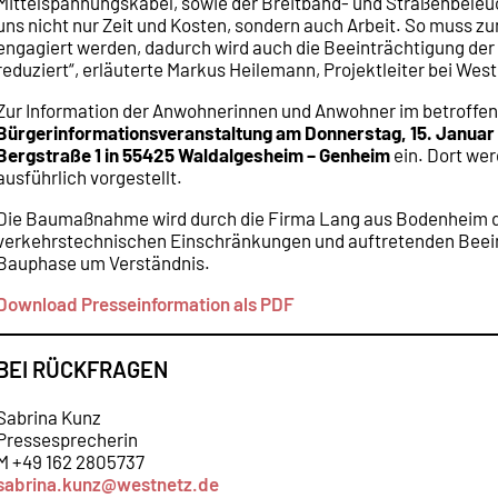
Mittelspannungskabel, sowie der Breitband- und Straßenbeleuc
uns nicht nur Zeit und Kosten, sondern auch Arbeit. So muss zu
engagiert werden, dadurch wird auch die Beeinträchtigung de
reduziert“, erläuterte Markus Heilemann, Projektleiter bei Wes
Zur Information der Anwohnerinnen und Anwohner im betroffene
Bürgerinformationsveranstaltung am Donnerstag, 15. Januar 2
Bergstraße 1 in 55425 Waldalgesheim – Genheim
ein. Dort we
ausführlich vorgestellt.
Die Baumaßnahme wird durch die Firma Lang aus Bodenheim d
verkehrstechnischen Einschränkungen und auftretenden Beein
Bauphase um Verständnis.
Download Presseinformation als PDF
BEI RÜCKFRAGEN
Sabrina Kunz
Pressesprecherin
M +49 162 2805737
sabrina.kunz@westnetz.de