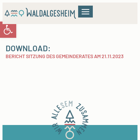
Werkzeugleiste öffnen
GEMEINDERAT & VERWALTUNG
WOHNEN & BILDUNG
KULTUR & FREIZEIT
DOWNLOAD:
BERICHT SITZUNG DES GEMEINDERATES AM 21.11.2023