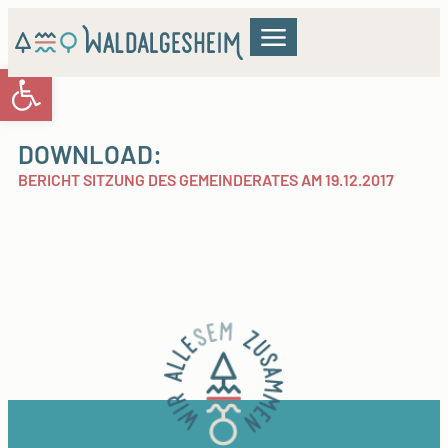
Werkzeugleiste öffnen
GEMEINDERAT & VERWALTUNG
WOHNEN & BILDUNG
KULTUR & FREIZEIT
DOWNLOAD:
BERICHT SITZUNG DES GEMEINDERATES AM 19.12.2017