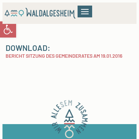
Werkzeugleiste öffnen
GEMEINDERAT & VERWALTUNG
WOHNEN & BILDUNG
KULTUR & FREIZEIT
DOWNLOAD:
BERICHT SITZUNG DES GEMEINDERATES AM 19.01.2016