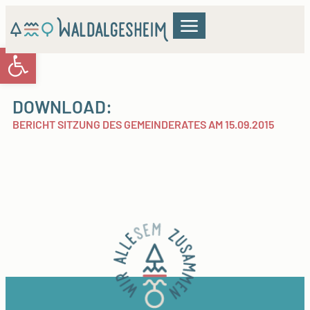
Werkzeugleiste öffnen
GEMEINDERAT & VERWALTUNG
WOHNEN & BILDUNG
KULTUR & FREIZEIT
DOWNLOAD:
BERICHT SITZUNG DES GEMEINDERATES AM 15.09.2015