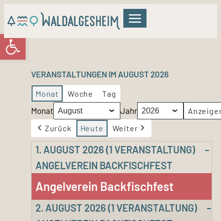
Werkzeugleiste öffnen
GEMEINDERAT & VERWALTUNG
WOHNEN & BILDUNG
KULTUR & FREIZEIT
VERANSTALTUNGEN IM AUGUST 2026
Monat
Woche
Tag
Monat
Jahr
Zurück
Heute
Weiter
1. AUGUST 2026
(1 VERANSTALTUNG)
–
ANGELVEREIN BACKFISCHFEST
Angelverein Backfischfest
2. AUGUST 2026
(1 VERANSTALTUNG)
–