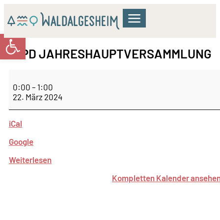
Werkzeugleiste öffnen
GEMEINDERAT & VERWALTUNG
WOHNEN & BILDUNG
KULTUR & FREIZEIT
SPD JAHRESHAUPTVERSAMMLUNG
0:00
–
1:00
22. März 2024
iCal
Google
Weiterlesen
Kompletten Kalender ansehe