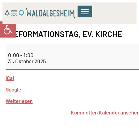
Werkzeugleiste öffnen
GEMEINDERAT & VERWALTUNG
WOHNEN & BILDUNG
KULTUR & FREIZEIT
REFORMATIONSTAG, EV. KIRCHE
0:00
–
1:00
31. Oktober 2025
iCal
Google
Weiterlesen
Kompletten Kalender ansehe