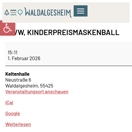
Werkzeugleiste öffnen
GEMEINDERAT & VERWALTUNG
WOHNEN & BILDUNG
KULTUR & FREIZEIT
KVW, KINDERPREISMASKENBALL
15:11
1. Februar 2026
Keltenhalle
Neustraße 6
Waldalgesheim
,
55425
Veranstaltungsort anschauen
iCal
Google
Weiterlesen