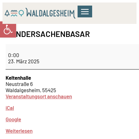
Werkzeugleiste öffnen
GEMEINDERAT & VERWALTUNG
WOHNEN & BILDUNG
KULTUR & FREIZEIT
KINDERSACHENBASAR
0:00
23. März 2025
Keltenhalle
Neustraße 6
Waldalgesheim
,
55425
Veranstaltungsort anschauen
iCal
Google
Weiterlesen