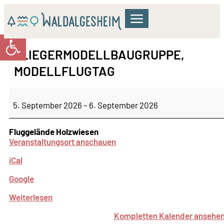
Werkzeugleiste öffnen
GEMEINDERAT & VERWALTUNG
WOHNEN & BILDUNG
KULTUR & FREIZEIT
FLIEGERMODELLBAUGRUPPE,
MODELLFLUGTAG
5. September 2026
–
6. September 2026
Fluggelände Holzwiesen
Veranstaltungsort anschauen
iCal
Google
Weiterlesen
Kompletten Kalender ansehe