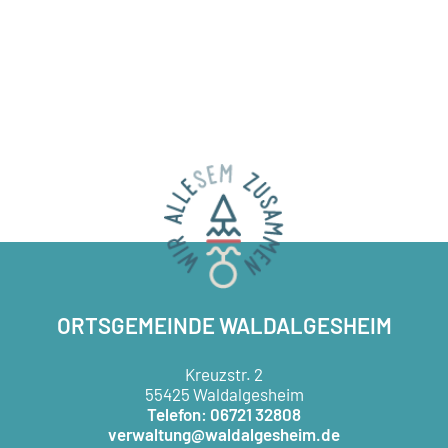
ORTSGEMEINDE WALDALGESHEIM
Kreuzstr. 2
55425 Waldalgesheim
Telefon: 06721 32808
verwaltung@waldalgesheim.de