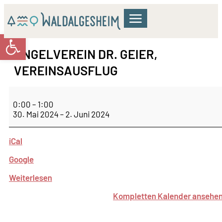
Werkzeugleiste öffnen
GEMEINDERAT & VERWALTUNG
WOHNEN & BILDUNG
KULTUR & FREIZEIT
ANGELVEREIN DR. GEIER,
VEREINSAUSFLUG
0:00
–
1:00
30. Mai 2024
–
2. Juni 2024
iCal
Google
Weiterlesen
Kompletten Kalender ansehe