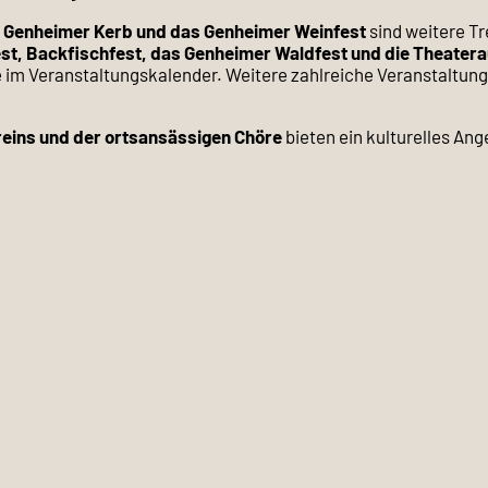
e Genheimer Kerb und das Genheimer Weinfest
sind weitere Tr
t, Backfischfest, das Genheimer Waldfest und die Theatera
e im Veranstaltungskalender. Weitere zahlreiche Veranstaltun
eins und der ortsansässigen Chöre
bieten ein kulturelles An
algesheim und Genheim
schließen das Jahr mit stimmungsvoll
 ist Grund mehr, nach Waldalgesheim zu kommen.
 sich viele ehrenamtlich Engagierte für das Gemeinwohl einsetz
terentwickelt. Gelegenheiten für Begegnungen, Zeit zum ge
en allen Beteiligten am Herzen.