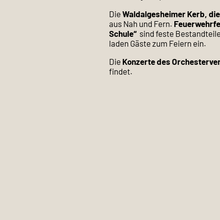
Die
Waldalgesheimer Kerb, di
aus Nah und Fern.
Feuerwehrfes
Schule“
sind feste Bestandteil
laden Gäste zum Feiern ein.
Die
Konzerte des Orchesterver
findet.
Die
Weihnachtsbasare in Wald
Vorfreude auf Weihnachten.
Kleine Feste, große Feste – es
All dies ist nur möglich, weil
unsere lebendige Gemeinde wei
die Angebote zur Mitarbeit lieg