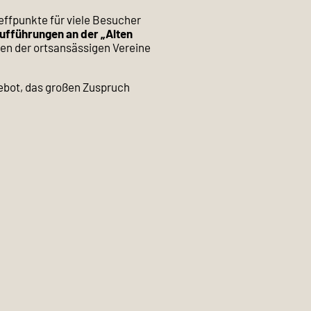
effpunkte für viele Besucher
ufführungen an der „Alten
gen der ortsansässigen Vereine
gebot, das großen Zuspruch
er Atmosphäre und der
en und dafür sorgen, dass sich
genseitigen Kennenlernen und