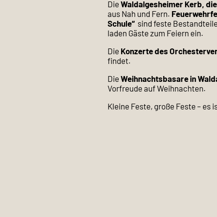
Die
Waldalgesheimer Kerb, di
aus Nah und Fern.
Feuerwehrfes
Schule“
sind feste Bestandteil
laden Gäste zum Feiern ein.
Die
Konzerte des Orchesterver
findet.
Die
Weihnachtsbasare in Wald
Vorfreude auf Weihnachten.
Kleine Feste, große Feste – es
All dies ist nur möglich, weil
unsere lebendige Gemeinde wei
die Angebote zur Mitarbeit lieg