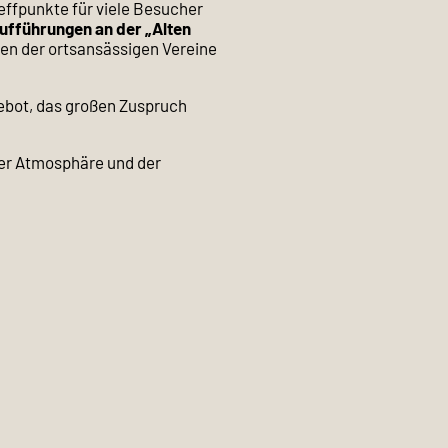
effpunkte für viele Besucher
ufführungen an der „Alten
gen der ortsansässigen Vereine
gebot, das großen Zuspruch
er Atmosphäre und der
en und dafür sorgen, dass sich
genseitigen Kennenlernen und