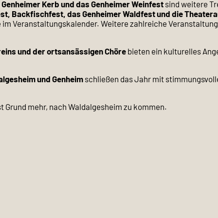
e Genheimer Kerb und das Genheimer Weinfest
sind weitere Tr
t, Backfischfest, das Genheimer Waldfest und die Theatera
e im Veranstaltungskalender. Weitere zahlreiche Veranstaltun
eins und der ortsansässigen Chöre
bieten ein kulturelles An
algesheim und Genheim
schließen das Jahr mit stimmungsvoll
 ist Grund mehr, nach Waldalgesheim zu kommen.
 sich viele ehrenamtlich Engagierte für das Gemeinwohl einsetz
terentwickelt. Gelegenheiten für Begegnungen, Zeit zum ge
en allen Beteiligten am Herzen.