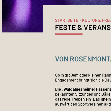
STARTSEITE
»
KULTUR & FREI
FESTE & VERAN
VON ROSENMONT
Ob in großem oder kleinen Rahme
Engagement bringt sich die Bev
Die
„Waldalgesheimer Fassena
bekannten Sitzungen und Bälle
das rege Treiben ein. Das
Rhein
auswärtigen Sportvereinen akt